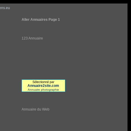
ens.eu
Aller Annuaires Page 1
123 Annuaire
Sélectionné par
Annuaire2site.com
Annuaire photographie
Annuaire du Web