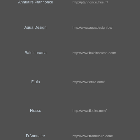
Annuaire Ptannonce
http://ptannonce.free.fr/
Aqua Design
http://www.aquadesign.be/
Baleinorama
http://www.baleinorama.com/
Etula
http://www.etula.com/
Flesco
http://www.flesko.com/
FrAnnuaire
http://www.frannuaire.com/