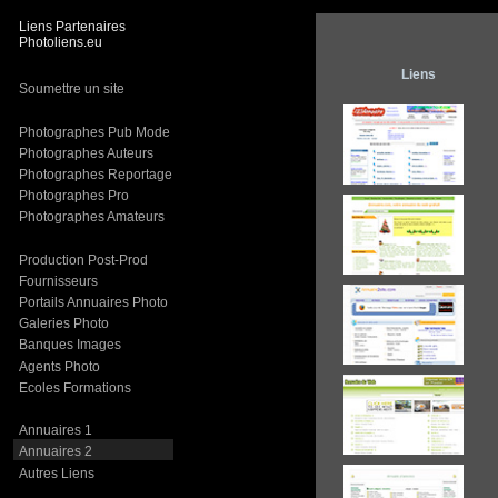
L
iens
P
artenaire
s
Photoliens.eu
Liens
Soumettre un site
Photographes Pub Mode
Photographes Auteurs
Photographes Reportage
Photographes Pro
Photographes Amateurs
Production Post-Prod
Fournisseurs
Portails Annuaires Photo
Galeries Photo
Banques Images
Agents Photo
Ecoles Formations
Annuaires 1
Annuaires 2
Autres Liens