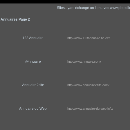
Sites ayant échangé un lien avec www.photoli
Annuaires Page 2
123 Annuaire
http://www.123annuaire.be.cx/
@nnuaire
http://www.nnuaire.com/
Annuaire2site
http://www.annuaire2site.com/
Annuaire du Web
http://www.annuaire-du-web.info/